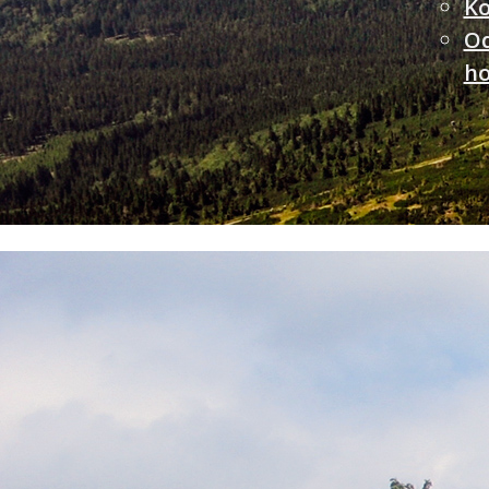
Ko
O
ho