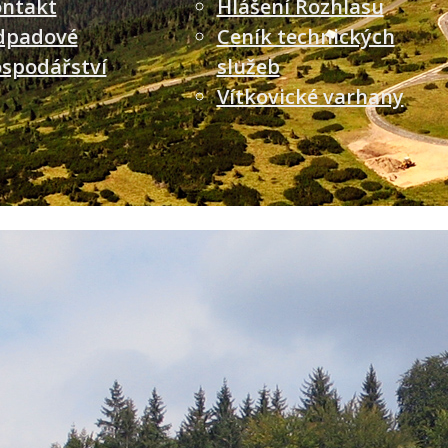
ntakt
Hlášení Rozhlasu
dpadové
Ceník technických
spodářství
služeb
Vítkovické varhany