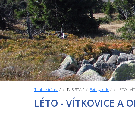
Titulní stránka
/
TURISTA
/
Fotogalerie
/
LÉTO - VÍ
LÉTO - VÍTKOVICE A 