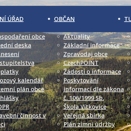
NÍ ÚŘAD
OBČAN
T
spodaření obce
Aktuality
ední deska
Základní informace
nesení
Zpravodaj obce
stupitelstva
CzechPOINT
platky
Žádosti o informace
ozový kalendář
Poskytování
emní plán obce
informací dle zákona
hlášky
č. 106/1999 Sb.
DPR
Škola Vítkovice
avební činnost v
Veřejná sbírka
ci
Plán zimní údržby