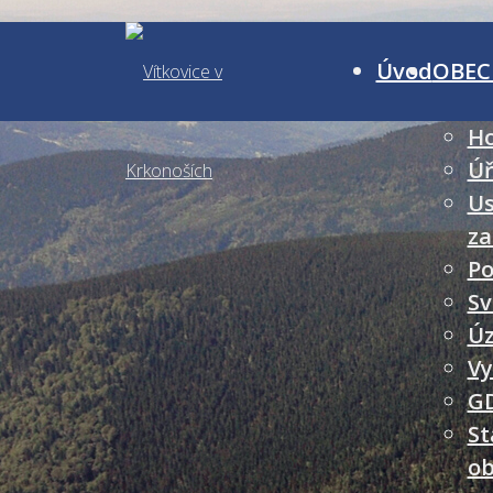
Úvod
OBEC
Ho
Úř
Us
za
Po
Sv
Úz
Vy
G
St
ob