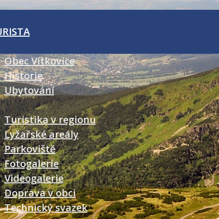
URISTA
Obec Vítkovice
Historie
Ubytování
Turistika v regionu
Lyžařské areály
Parkoviště
Fotogalerie
Videogalerie
Doprava v obci
Technický svazek